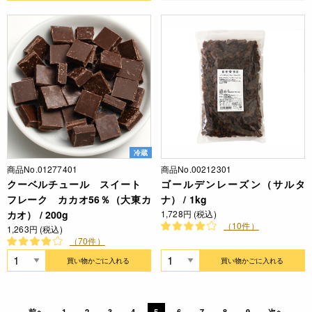
冷蔵
商品No.01277401
商品No.00212301
クーベルチュール スイート
ゴールデンレーズン（サルタ
フレーク カカオ56％（大東カ
ナ） / 1kg
カオ） / 200g
1,728円 (税込)
（10件）
1,263円 (税込)
（70件）
買い物かごに入れる
買い物かごに入れる
前へ
1
2
3
4
5
6
7
8
9
次へ