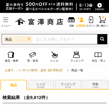
0
メニュー
店舗
会員登録
ログイン
買い物かご
商品
食品・食材
型・道具
レシピ
ラッピング
知る・学ぶ
お菓子、パン作りの材料・器具【富澤商店】
商品一覧
レシピ
ラッピング
特集
商品
8140件
977件
213件
検索結果
（全9,812件）