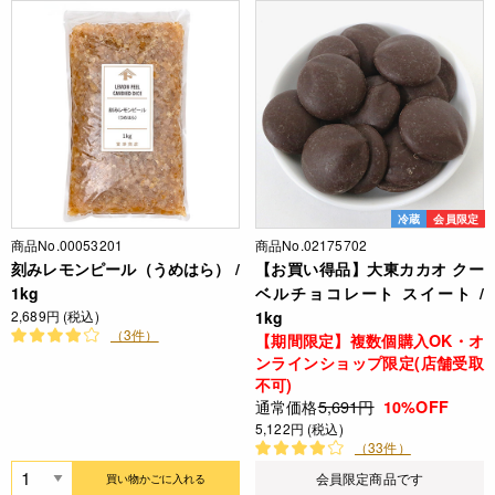
冷蔵
会員限定
商品No.00053201
商品No.02175702
刻みレモンピール（うめはら） /
【お買い得品】大東カカオ クー
1kg
ベルチョコレート スイート /
2,689円 (税込)
1kg
（3件）
【期間限定】複数個購入OK・オ
ンラインショップ限定(店舗受取
不可)
通常価格
5,691円
10%OFF
5,122円 (税込)
（33件）
会員限定商品です
買い物かごに入れる