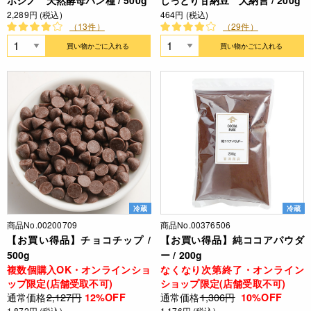
ホシノ 天然酵母パン種 / 500g
しっとり甘納豆 大納言 / 200g
2,289円 (税込)
464円 (税込)
（13件）
（29件）
買い物かごに入れる
買い物かごに入れる
冷蔵
冷蔵
商品No.00200709
商品No.00376506
【お買い得品】チョコチップ /
【お買い得品】純ココアパウダ
500g
ー / 200g
複数個購入OK・オンラインショ
なくなり次第終了・オンライン
ップ限定(店舗受取不可)
ショップ限定(店舗受取不可)
通常価格
2,127円
通常価格
1,306円
12%OFF
10%OFF
1,872円 (税込)
1,176円 (税込)